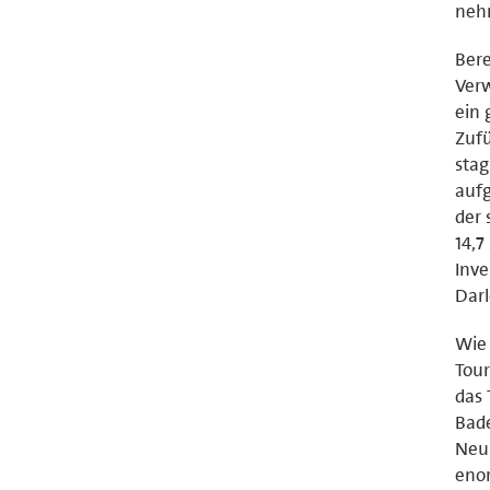
nehm
Bere
Verw
ein 
Zuf
stag
aufg
der 
14,7
Inve
Darl
Wie 
Tour
das 
Bade
Neus
enor