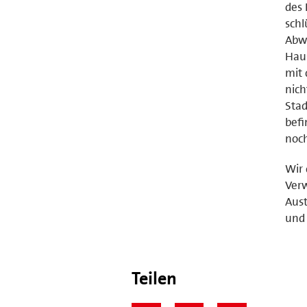
des 
schl
Abw
Hau
mit 
nich
Sta
bef
noch
Wir 
Verw
Aust
und 
Teilen