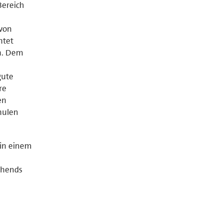
Bereich
 von
htet
n. Dem
gute
re
en
hulen
 in einem
ehends