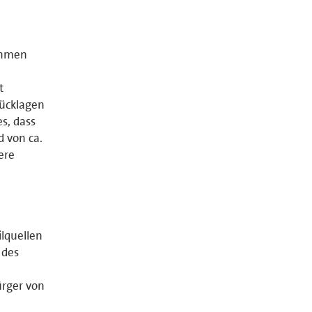
ahmen
t
Rücklagen
s, dass
d von ca.
ere
lquellen
 des
ürger von