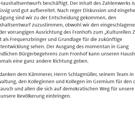
Haushaltsentwurfs beschäftigt. Der Inhalt des Zahlenwerks is
üssig und gut aufbereitet. Nach reger Diskussion und eingeh
ägung sind wir zu der Entscheidung gekommen, den
shaltsentwurf zuzustimmen, obwohl wir den eingeschlagen
der vorrangigen Ausrichtung des Fronhofs zum „Kulturellen
t als Frequenzbringer und Grundlage für die zukünftige
dtentwicklung sehen. Der Ausgang des momentan in Gang
indlichen Bürgerbegehrens zum Fronhof kann unseren Haush
mals eine ganz andere Richtung geben.
danken dem Kämmerer, Herrn Schlagmüller, seinem Team in 
altung, den Kolleginnen und Kollegen im Gremium für den 
ausch und allen die sich auf demokratischen Weg für unsere
unsere Bevölkerung einbringen.