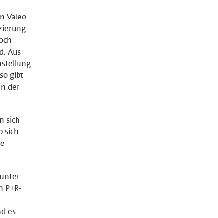
n Valeo
zierung
noch
d. Aus
mstellung
so gibt
in der
n sich
b sich
ne
 unter
n P+R-
nd es