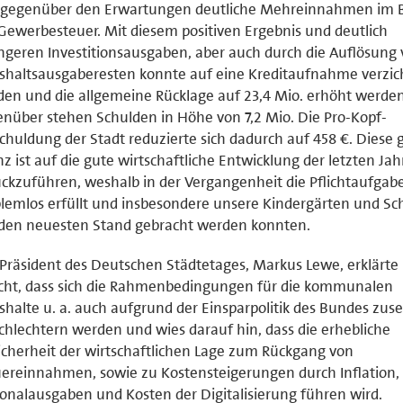
h gegenüber den Erwartungen deutliche Mehreinnahmen im 
Gewerbesteuer. Mit diesem positiven Ergebnis und deutlich
ngeren Investitionsausgaben, aber auch durch die Auflösung
haltsausgaberesten konnte auf eine Kreditaufnahme verzic
en und die allgemeine Rücklage auf 23,4 Mio. erhöht werde
nüber stehen Schulden in Höhe von 7,2 Mio. Die Pro-Kopf-
chuldung der Stadt reduzierte sich dadurch auf 458 €. Diese 
nz ist auf die gute wirtschaftliche Entwicklung der letzten Jah
ckzuführen, weshalb in der Vergangenheit die Pflichtaufgab
lemlos erfüllt und insbesondere unsere Kindergärten und Sc
 den neuesten Stand gebracht werden konnten.
Präsident des Deutschen Städtetages, Markus Lewe, erklärte
cht, dass sich die Rahmenbedingungen für die kommunalen
halte u. a. auch aufgrund der Einsparpolitik des Bundes zus
chlechtern werden und wies darauf hin, dass die erhebliche
cherheit der wirtschaftlichen Lage zum Rückgang von
ereinnahmen, sowie zu Kostensteigerungen durch Inflation,
onalausgaben und Kosten der Digitalisierung führen wird.