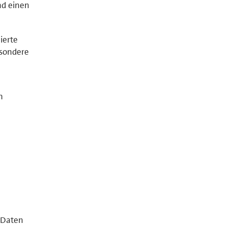
nd einen
ierte
esondere
n
 Daten