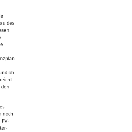
de
au des
ssen.
e
ie
anzplan
 und ob
reicht
n den
es
em noch
n PV-
ter-