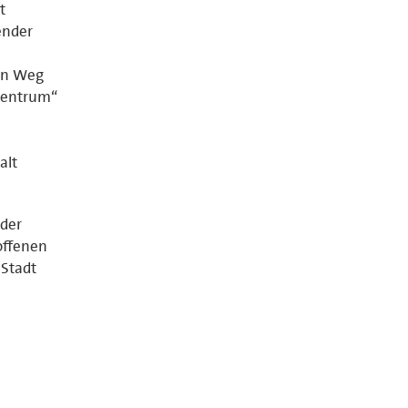
t
ender
en Weg
 Zentrum“
alt
der
offenen
 Stadt