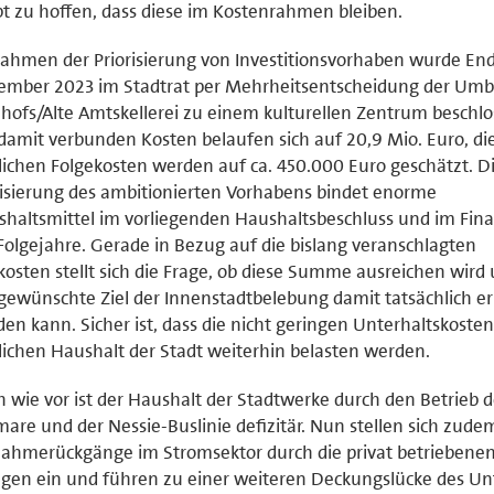
bt zu hoffen, dass diese im Kostenrahmen bleiben.
ahmen der Priorisierung von Investitionsvorhaben wurde En
ember 2023 im Stadtrat per Mehrheitsentscheidung der Umb
hofs/Alte Amtskellerei zu einem kulturellen Zentrum beschlo
damit verbunden Kosten belaufen sich auf 20,9 Mio. Euro, di
lichen Folgekosten werden auf ca. 450.000 Euro geschätzt. D
isierung des ambitionierten Vorhabens bindet enorme
haltsmittel im vorliegenden Haushaltsbeschluss und im Fin
Folgejahre. Gerade in Bezug auf die bislang veranschlagten
osten stellt sich die Frage, ob diese Summe ausreichen wird
gewünschte Ziel der Innenstadtbelebung damit tatsächlich er
en kann. Sicher ist, dass die nicht geringen Unterhaltskoste
lichen Haushalt der Stadt weiterhin belasten werden.
 wie vor ist der Haushalt der Stadtwerke durch den Betrieb d
mare und der Nessie-Buslinie defizitär. Nun stellen sich zud
ahmerückgänge im Stromsektor durch die privat betriebene
gen ein und führen zu einer weiteren Deckungslücke des Un