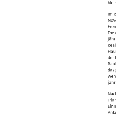
blei
Im R
Nov
Fron
Die 
jähr
Real
Haus
der 
Bauk
das 
werd
jähr
Nach
Tria
Einn
Anla