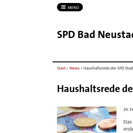
MENÜ
SPD Bad Neustad
Start
›
News
›
Haushaltsrede der SPD Stad
Haushaltsrede de
24. F
Das 
erst