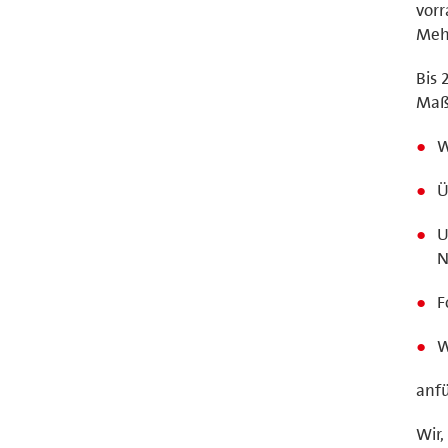
vorr
Mehr
Bis 
Maß
W
Ü
U
N
F
W
anf
Wir,