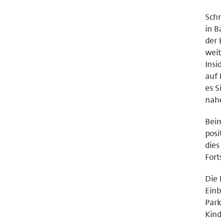
Schm
in B
der 
weit
Insi
auf 
es S
nah
Beim
posi
dies
Fort
Die 
Ein
Park
Kind