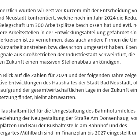
erzlich wurden wir erst vor Kurzem mit der Entscheidung vo
ad Neustadt konfrontiert, welche noch im Jahr 2024 die Redu
Belegschaft um 300 Arbeitsplätze beschlossen hat und evtl. 
ere Arbeitsstellen in der Entwicklungsabteilung gefährdet sin
derkreisen ist zu vernehmen, dass auch andere Firmen die U
Kurzarbeit anstreben bzw. dies schon umgesetzt haben. Eben
ignale aus Großbetrieben der Industriestadt Schweinfurt, die 
en Zukunft einen massiven Stellenabbau ankündigen.
 Blick auf die Zahlen für 2024 und der folgenden Jahre zeige
tive Entwicklungen des Haushaltes der Stadt Bad Neustadt, o
 aufgrund der gesamtwirtschaftlichen Lage in der Zukunft ei
setzung findet, bleibt abzuwarten.
Haushaltsmittel für die Umgestaltung des Bahnhofumfeldes
beziehung der Neugestaltung der Straße Am Donsenhaug, vo
plätzen und Bau der Bushaltestelle am Bahnhof und des
ergartes Mühlbach sind im Finanzplan bis 2027 eingestellt u