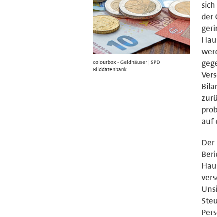
sic
der 
geri
Haus
werd
gege
colourbox - Geldhäuser | SPD
Bilddatenbank
Vers
Bila
zurü
prob
auf
Der 
Beri
Haus
vers
Unsi
Steu
Pers